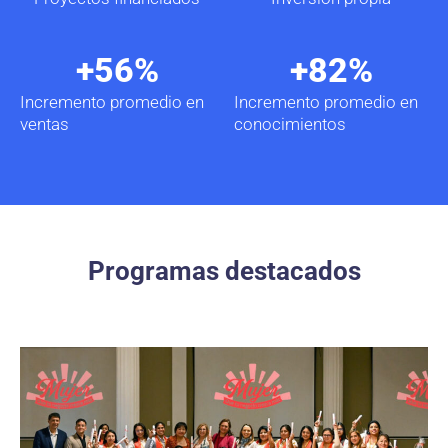
+
56
%
+
82
%
Incremento promedio en
Incremento promedio en
ventas
conocimientos
Programas destacados