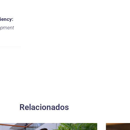
iency:
lopment
Relacionados