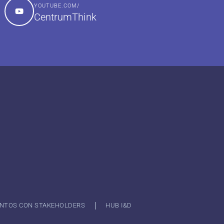
YOUTUBE.COM/
CentrumThink
NTOS CON STAKEHOLDERS
HUB I&D