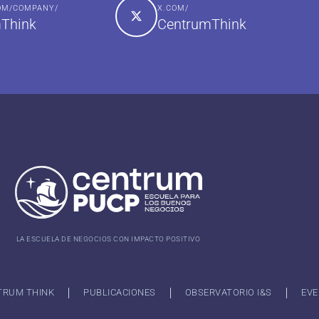
COM/COMPANY/
X.COM/
Think
CentrumThink
LA ESCUELA DE NEGOCIOS CON IMPACTO POSITIVO
TRUM THINK
PUBLICACIONES
OBSERVATORIO I&S
EVE