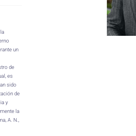
la
ierno
urante un
stro de
al, es
ran sido
ización de
ia y
amente la
a, A. N.,