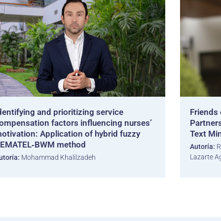
dentifying and prioritizing service
Friends
ompensation factors influencing nurses’
Partner
otivation: Application of hybrid fuzzy
Text Mi
EMATEL‑BWM method
Autoría:
R
Lazarte A
utoría:
Mohammad Khalilzadeh