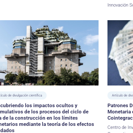
Innovación S
tículo de divulgación científica
Artículo de div
cubriendo los impactos ocultos y
Patrones D
mulativos de los procesos del ciclo de
Monetaria 
a de la construcción en los límites
Cointegrac
netarios mediante la teoría de los efectos
Centro de In
idados