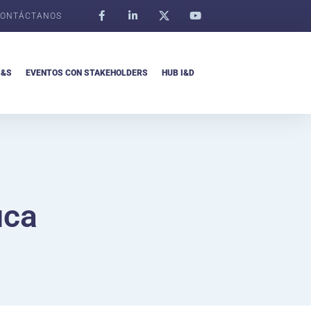
ONTÁCTANOS
I&S
EVENTOS CON STAKEHOLDERS
HUB I&D
ica