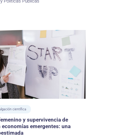
y Políticas Públicas
ulgación científica
femenino y supervivencia de
n economías emergentes: una
bestimada