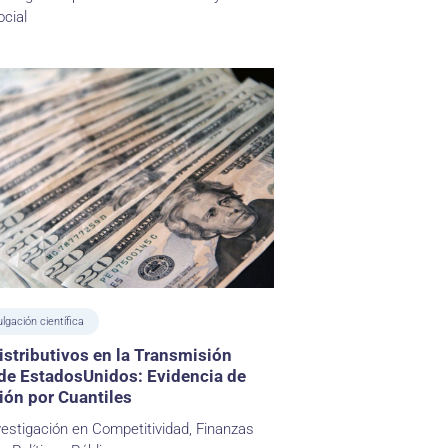
ocial
ulgación científica
istributivos en la Transmisión
de EstadosUnidos: Evidencia de
ión por Cuantiles
vestigación en Competitividad, Finanzas