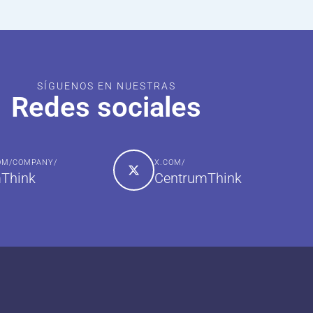
SÍGUENOS EN NUESTRAS
Redes sociales
COM/COMPANY/
X.COM/
Think
CentrumThink