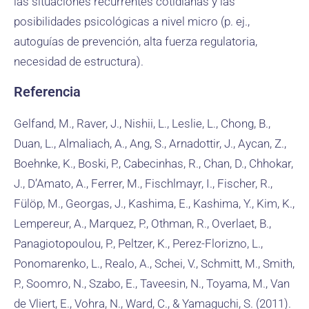
las situaciones recurrentes cotidianas y las
posibilidades psicológicas a nivel micro (p. ej.,
autoguías de prevención, alta fuerza regulatoria,
necesidad de estructura).
Referencia
Gelfand, M., Raver, J., Nishii, L., Leslie, L., Chong, B.,
Duan, L., Almaliach, A., Ang, S., Arnadottir, J., Aycan, Z.,
Boehnke, K., Boski, P., Cabecinhas, R., Chan, D., Chhokar,
J., D’Amato, A., Ferrer, M., Fischlmayr, I., Fischer, R.,
Fülöp, M., Georgas, J., Kashima, E., Kashima, Y., Kim, K.,
Lempereur, A., Marquez, P., Othman, R., Overlaet, B.,
Panagiotopoulou, P., Peltzer, K., Perez-Florizno, L.,
Ponomarenko, L., Realo, A., Schei, V., Schmitt, M., Smith,
P., Soomro, N., Szabo, E., Taveesin, N., Toyama, M., Van
de Vliert, E., Vohra, N., Ward, C., & Yamaguchi, S. (2011).