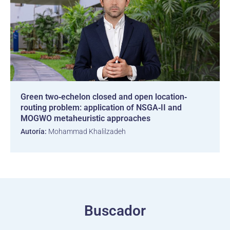
Green two‐echelon closed and open location‐
routing problem: application of NSGA‐II and
MOGWO metaheuristic approaches
Autoría:
Mohammad Khalilzadeh
Buscador