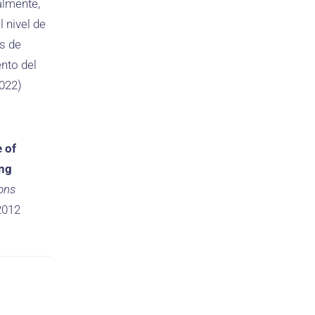
almente,
 nivel de
s de
ento del
2022)
 of
ing
ons
2012