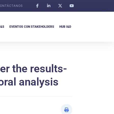
ONTÁCTANOS
I&S
EVENTOS CON STAKEHOLDERS
HUB I&D
r the results-
ral analysis