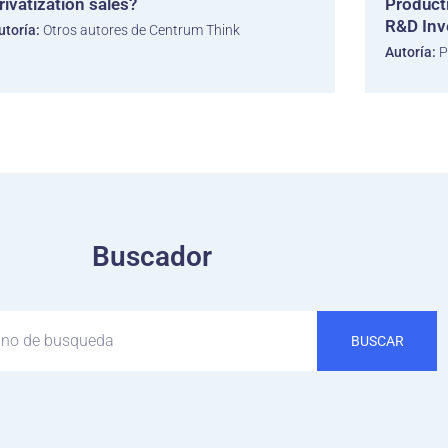
rivatization sales?
Product
R&D Inv
utoría:
Otros autores de Centrum Think
Autoría:
P
Buscador
BUSCAR