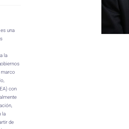
 es una
os
a la
 gobiernos
l marco
lo,
DEA) con
ualmente
ación,
 la
rtir de