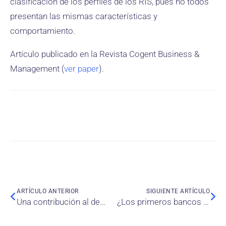
clasificación de los perfiles de los RIS, pues no todos
presentan las mismas características y
comportamiento.
Artículo publicado en la Revista Cogent Business &
Management (
ver paper
).
ARTÍCULO ANTERIOR
SIGUIENTE ARTÍCULO
Una contribución al desarrollo sostenible de las empresas a partir de lógica borrosa
¿Los primeros bancos fueron importantes para el crecimiento económico? Evidencia en América Latina