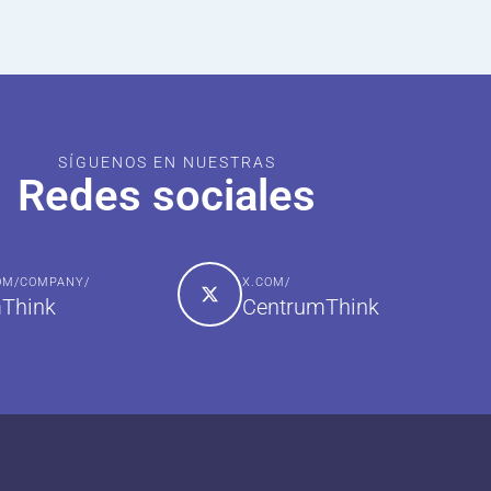
SÍGUENOS EN NUESTRAS
Redes sociales
COM/COMPANY/
X.COM/
Think
CentrumThink