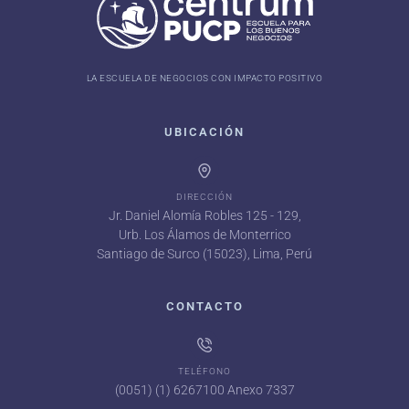
LA ESCUELA DE NEGOCIOS CON IMPACTO POSITIVO
UBICACIÓN
DIRECCIÓN
Jr. Daniel Alomía Robles 125 - 129,
Urb. Los Álamos de Monterrico
Santiago de Surco (15023), Lima, Perú
CONTACTO
TELÉFONO
(0051) (1) 6267100 Anexo 7337