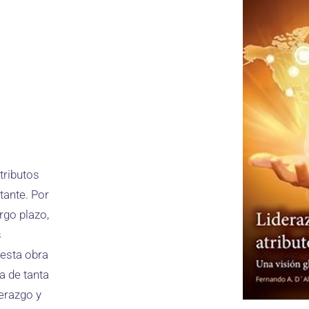
tributos
tante. Por
rgo plazo,
s
 esta obra
a de tanta
erazgo y