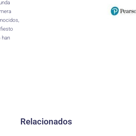
gunda
imera
onocidos,
fiesto
s han
Relacionados