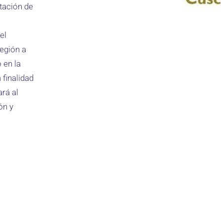
rtación de
o
el
región a
 en la
a finalidad
ará al
ón y