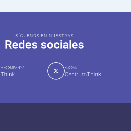
SÍGUENOS EN NUESTRAS
Redes sociales
COM/COMPANY/
X.COM/
Think
CentrumThink