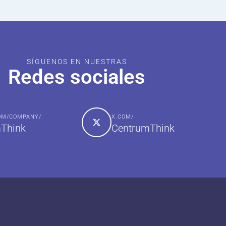
SÍGUENOS EN NUESTRAS
Redes sociales
COM/COMPANY/
X.COM/
Think
CentrumThink