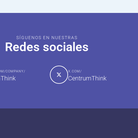
SÍGUENOS EN NUESTRAS
Redes sociales
COM/COMPANY/
X.COM/
Think
CentrumThink