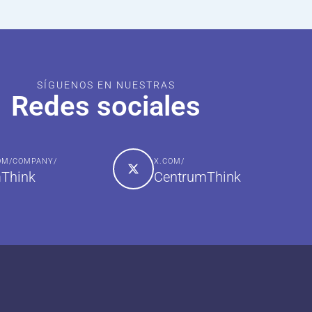
SÍGUENOS EN NUESTRAS
Redes sociales
COM/COMPANY/
X.COM/
Think
CentrumThink