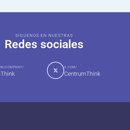
SÍGUENOS EN NUESTRAS
Redes sociales
COM/COMPANY/
X.COM/
Think
CentrumThink