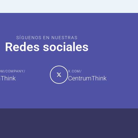
SÍGUENOS EN NUESTRAS
Redes sociales
COM/COMPANY/
X.COM/
Think
CentrumThink