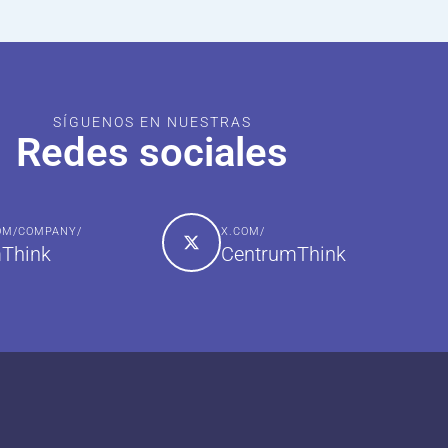
SÍGUENOS EN NUESTRAS
Redes sociales
COM/COMPANY/
X.COM/
Think
CentrumThink