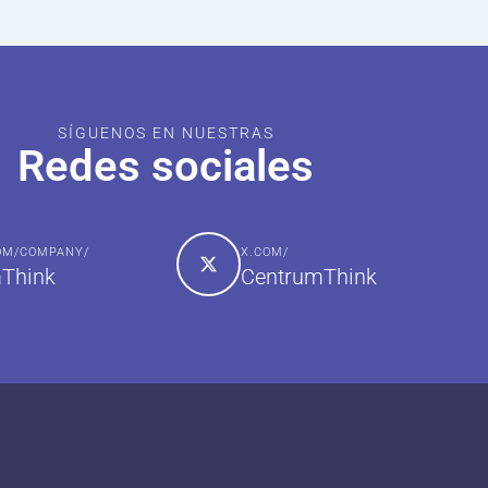
SÍGUENOS EN NUESTRAS
Redes sociales
COM/COMPANY/
X.COM/
Think
CentrumThink