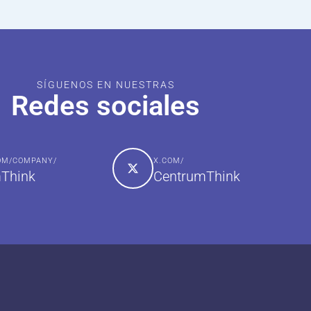
SÍGUENOS EN NUESTRAS
Redes sociales
COM/COMPANY/
X.COM/
Think
CentrumThink