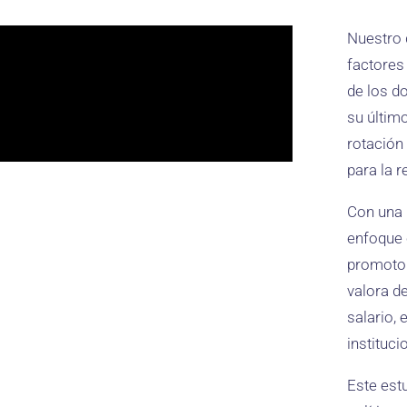
Nuestro 
factores
de los d
su últim
rotación
para la 
Con una 
enfoque c
promotor
valora d
salario, 
instituci
Este est