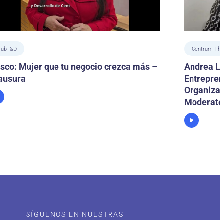
ub I&D
Centrum Th
sco: Mujer que tu negocio crezca más –
Andrea L
ausura
Entrepre
Organiza
Moderate
SÍGUENOS EN NUESTRAS