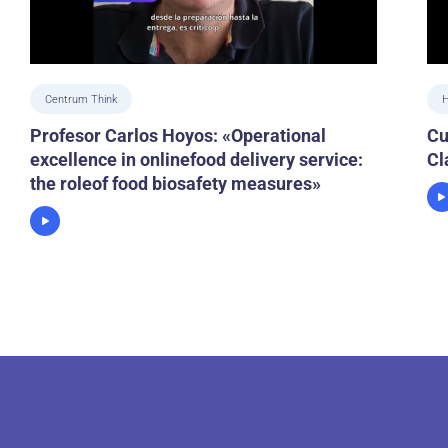
Centrum Think
H
Profesor Carlos Hoyos: «Operational
Cu
excellence in onlinefood delivery service:
Cl
the roleof food biosafety measures»