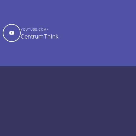
YOUTUBE.COM/
CentrumThink