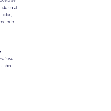
modelo se
sado en el
inidas,
rmatorio.
o
rations
blished: