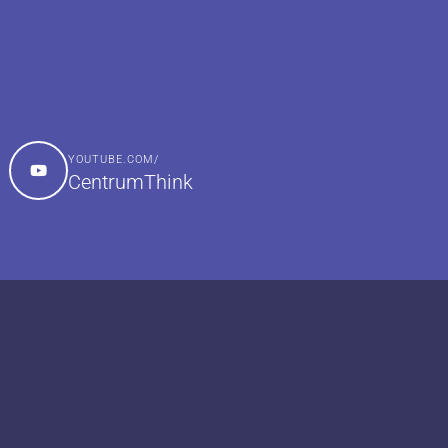
YOUTUBE.COM/
CentrumThink