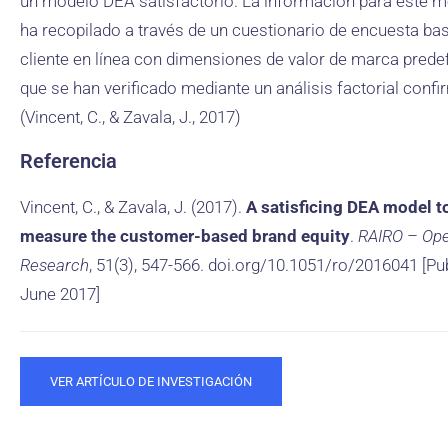
un modelo DEA satisfactorio. La información para este 
ha recopilado a través de un cuestionario de encuesta ba
cliente en línea con dimensiones de valor de marca predef
que se han verificado mediante un análisis factorial confi
(Vincent, C., & Zavala, J., 2017)
Referencia
Vincent, C., & Zavala, J. (2017).
A satisficing DEA model t
measure the customer-based brand equity
.
RAIRO – Ope
Research
, 51(3), 547-566. doi.org/10.1051/ro/2016041 [Pu
June 2017]
VER ARTÍCULO DE INVESTIGACIÓN