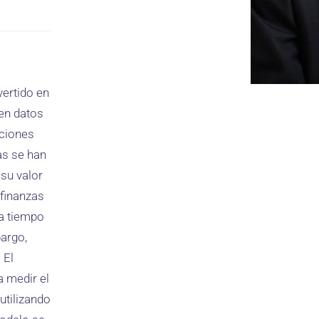
vertido en
en datos
aciones
as se han
 su valor
 finanzas
a tiempo
bargo,
 El
a medir el
utilizando