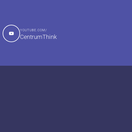
YOUTUBE.COM/
CentrumThink