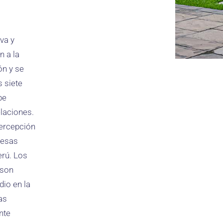
va y
n a la
ón y se
s siete
be
elaciones.
percepción
resas
erú. Los
 son
io en la
as
nte