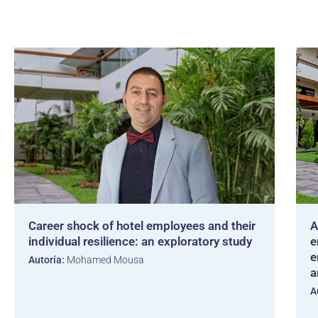
Career shock of hotel employees and their
A
individual resilience: an exploratory study
e
e
Autoría:
Mohamed Mousa
a
A