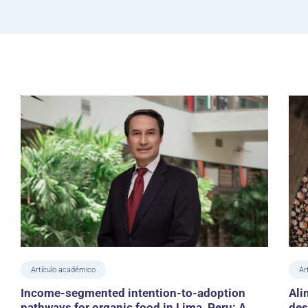
Artículo académico
Ar
Income-segmented intention-to-adoption
Ali
pathways for organic food in Lima, Peru: A
des