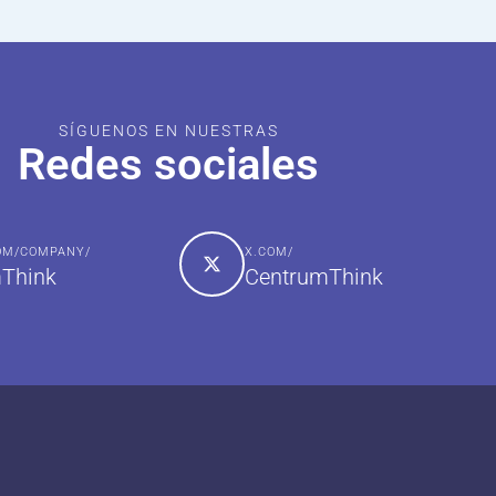
SÍGUENOS EN NUESTRAS
Redes sociales
COM/COMPANY/
X.COM/
Think
CentrumThink