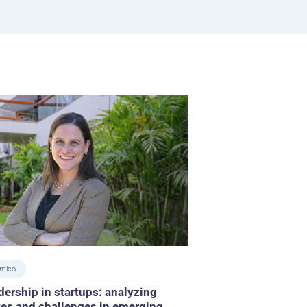
émico
dership in startups: analyzing
ates and challenges in emerging