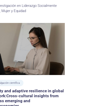
vestigación en Liderazgo Socialmente
 Mujer y Equidad
ulgación científica
ty and adaptive resilience in global
ork:Cross-cultural insights from
oss emerging and
economies