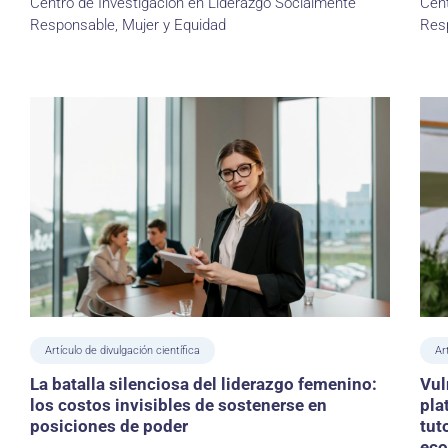
Centro de Investigación en Liderazgo Socialmente
Cent
Responsable, Mujer y Equidad
Resp
Artículo de divulgación científica
Ar
La batalla silenciosa del liderazgo femenino:
Vul
los costos invisibles de sostenerse en
pla
posiciones de poder
tut
ec