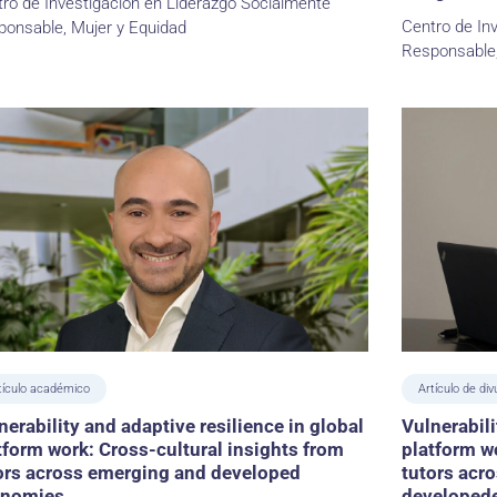
ro de Investigación en Liderazgo Socialmente
Centro de In
onsable, Mujer y Equidad
Responsable,
tículo académico
Artículo de div
nerability and adaptive resilience in global
Vulnerabili
tform work: Cross-cultural insights from
platform w
ors across emerging and developed
tutors acr
onomies
developed