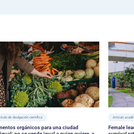
tículo de divulgación científica
Artículo acad
mentos orgánicos para una ciudad
Female lea
igual: no se vende igual a quien quiere, a
survival r