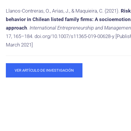
Llanos-Contreras, O., Arias, J., & Maquieira, C. (2021).
Risk
behavior in Chilean listed family firms: A socioemotion
approach
.
International Entrepreneurship and Managemen
17, 165–184. doi.org/10.1007/s11365-019-00628-y [Publis
March 2021]
VER ARTÍCULO DE INVESTIGACIÓN