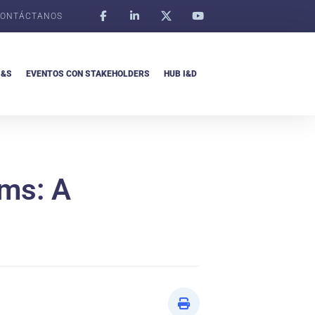
ONTÁCTANOS
I&S
EVENTOS CON STAKEHOLDERS
HUB I&D
rms: A