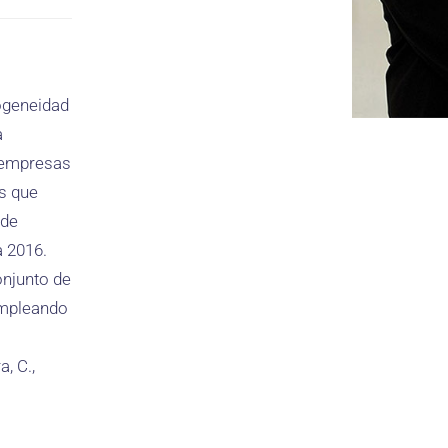
ogeneidad
a
s empresas
s que
 de
a 2016.
onjunto de
empleando
a, C.,