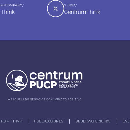
COM/COMPANY/
X.COM/
Think
CentrumThink
LA ESCUELA DE NEGOCIOS CON IMPACTO POSITIVO
TRUM THINK
PUBLICACIONES
OBSERVATORIO I&S
EVE