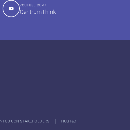
YOUTUBE.COM/
CentrumThink
NTOS CON STAKEHOLDERS
HUB I&D