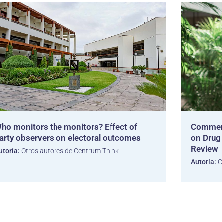
ho monitors the monitors? Effect of
Comment
arty observers on electoral outcomes
on Drug 
Review
utoría:
Otros autores de Centrum Think
Autoría:
C