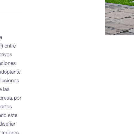
a
) entre
ptivos
aciones
 adoptante
oluciones
 las
presa, por
partes
ado este
 diseñar
teriores.