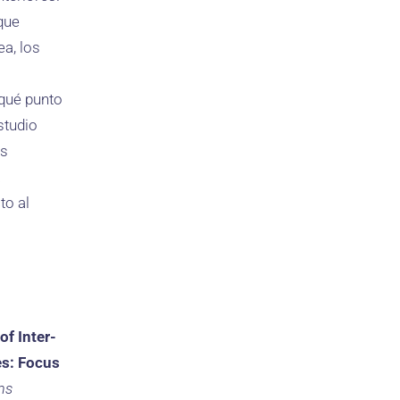
que
a, los
qué punto
studio
os
a
to al
of Inter-
es: Focus
ms