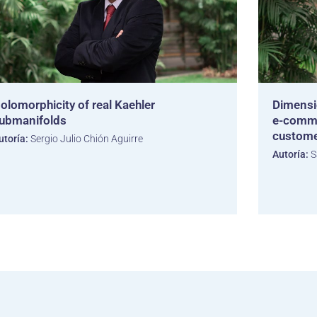
olomorphicity of real Kaehler
Dimensio
ubmanifolds
e-comme
custome
utoría:
Sergio Julio Chión Aguirre
Autoría:
S