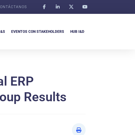
ONTÁCTANOS
I&S
EVENTOS CON STAKEHOLDERS
HUB I&D
al ERP
roup Results