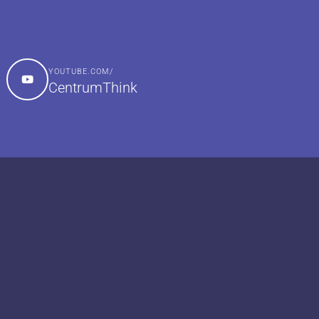
YOUTUBE.COM/
CentrumThink