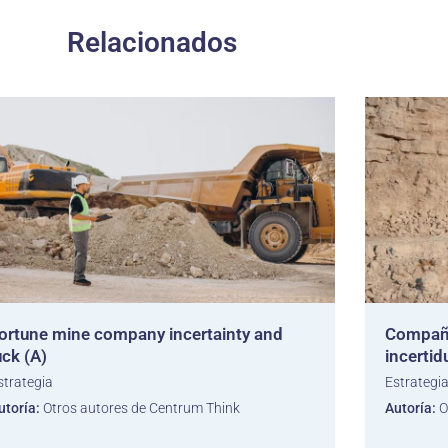
Relacionados
ortune mine company incertainty and
Compañí
uck (A)
incertid
strategia
Estrategi
utoría:
Otros autores de Centrum Think
Autoría:
O