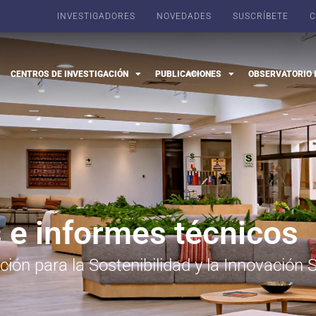
INVESTIGADORES
NOVEDADES
SUSCRÍBETE
C
CENTROS DE INVESTIGACIÓN
PUBLICACIONES
OBSERVATORIO 
 e informes técnicos​
ción para la Sostenibilidad y la Innovación S