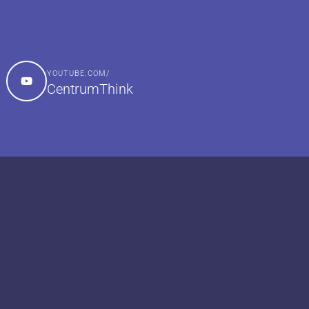
YOUTUBE.COM/
CentrumThink