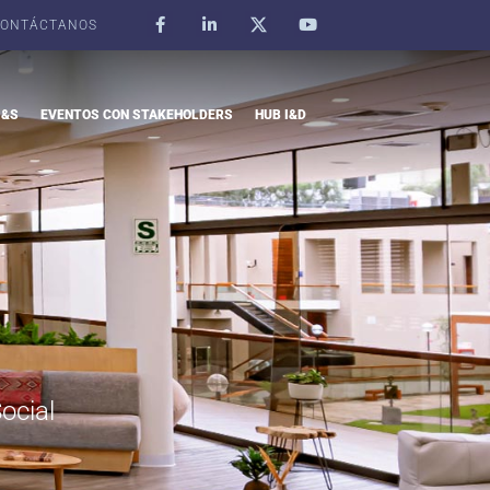
ONTÁCTANOS
I&S
EVENTOS CON STAKEHOLDERS
HUB I&D
ocial