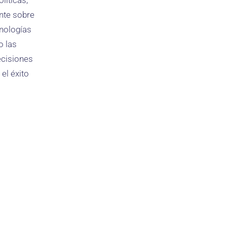
líticas,
nte sobre
cnologías
o las
ecisiones
el éxito