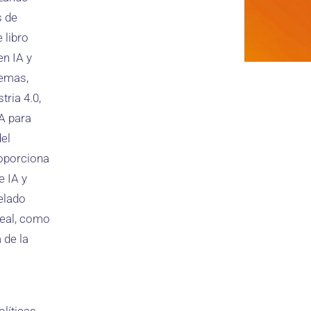
s de
 libro
en IA y
temas,
tria 4.0,
A para
del
roporciona
e IA y
delado
real, como
 de la
s