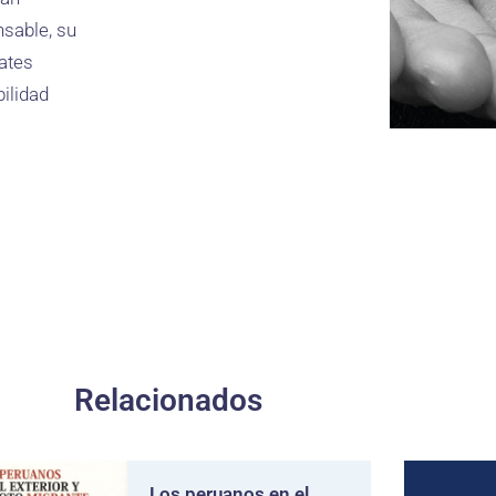
sable, su
ates
ilidad
Relacionados
Los peruanos en el