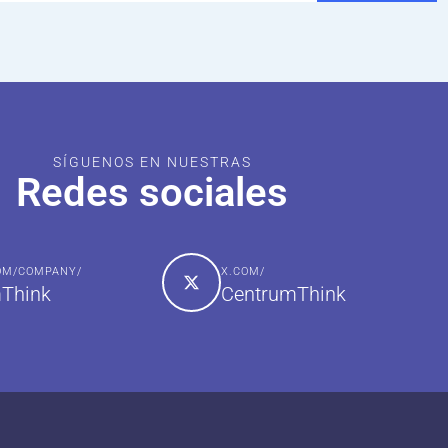
SÍGUENOS EN NUESTRAS
Redes sociales
COM/COMPANY/
X.COM/
Think
CentrumThink