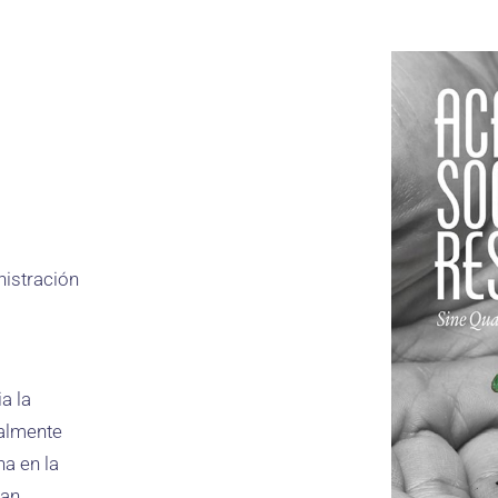
nistración
a la
almente
a en la
tan