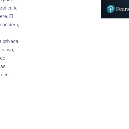
ral en la
ere. El
inanciera,
a privada
sitiva,
ndo
las
do en