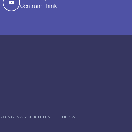
CentrumThink
NTOS CON STAKEHOLDERS
HUB I&D