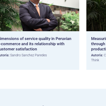
imensions of service quality in Peruvian
Measuri
-commerce and its relationship with
through 
ustomer satisfaction
producti
utoría:
Sandro Sanchez Paredes
Autoría:
C
Think