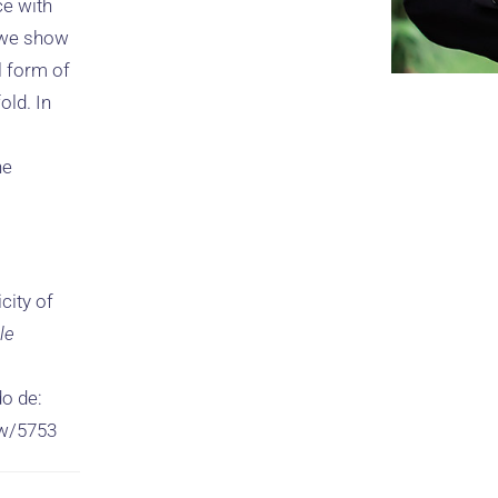
ce with
, we show
l form of
old. In
he
city of
le
o de:
ew/5753