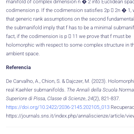
manifold of complex dimension n � 2 into Euclidean spa
codimension p. If the codimension satisfies 2p  2n � 1
that generic rank assumptions on the second fundamenta
the submanifold imply that f has to be a minimal submanif
fact, if the codimension is p  11 we prove that f must be
holomorphic with respect to some complex structure in t
ambient space.
Referencia
De Carvalho, A., Chion, S. & Dajczer, M. (2023). Holomorphi
real Kaehler submanifolds.
The Annali della Scuola Norma
Superiore di Pissa, Classe di Scienze
,
24
(2), 821-837.
https://doi.org/10.2422/2036-2145.202105_013
Recuperad
https://journals.sns.it/index.php/annaliscienze/article/vi