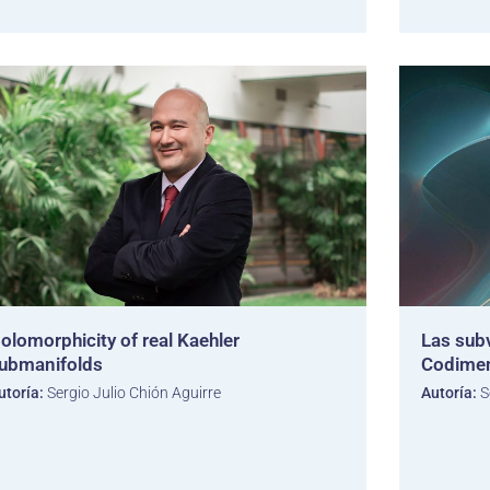
olomorphicity of real Kaehler
Las sub
ubmanifolds
Codimen
utoría:
Sergio Julio Chión Aguirre
Autoría:
S