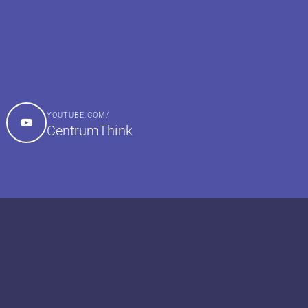
YOUTUBE.COM/
CentrumThink