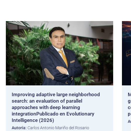
Improving adaptive large neighborhood
M
search: an evaluation of parallel
g
approaches with deep learning
c
integrationPublicado en Evolutionary
p
Intelligence (2026)
A
Autoría:
Carlos Antonio Mariño del Rosario