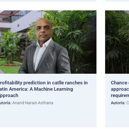
rofitability prediction in catlle ranches in
Chance 
atin America: A Machine Learning
approach
pproach
require
utoría:
Anand Narain Asthana
Autoría:
C