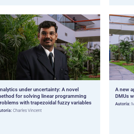
nalytics under uncertainty: A novel
A new ap
ethod for solving linear programming
DMUs wi
roblems with trapezoidal fuzzy variables
Autoría:
M
utoría:
Charles Vincent