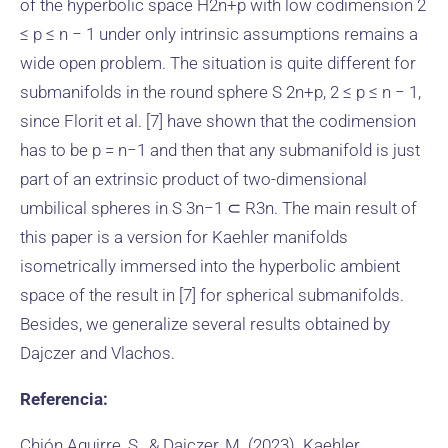
of the hyperbolic space H2n+p with low codimension 2
≤ p ≤ n − 1 under only intrinsic assumptions remains a
wide open problem. The situation is quite different for
submanifolds in the round sphere S 2n+p, 2 ≤ p ≤ n − 1,
since Florit et al. [7] have shown that the codimension
has to be p = n−1 and then that any submanifold is just
part of an extrinsic product of two-dimensional
umbilical spheres in S 3n−1 ⊂ R3n. The main result of
this paper is a version for Kaehler manifolds
isometrically immersed into the hyperbolic ambient
space of the result in [7] for spherical submanifolds.
Besides, we generalize several results obtained by
Dajczer and Vlachos.
Referencia:
Chión Aguirre, S., & Dajczer, M. (2023). Kaehler