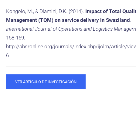
Kongolo, M., & Dlamini, D.K. (2014).
Impact of Total Quali
Management (TQM) on service delivery in Swaziland
.
International Journal of Operations and Logistics Manage
158-169.
http://absronline.org/journals/index.php/ijolm/article/vi
6
VER ARTÍCULO DE INVESTIGACIÓN