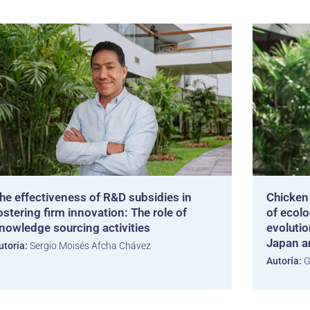
he effectiveness of R&D subsidies in
Chicken 
ostering firm innovation: The role of
of ecol
nowledge sourcing activities
evolutio
Japan a
utoría:
Sergio Moisés Afcha Chávez
Autoría:
G