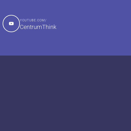
YOUTUBE.COM/
CentrumThink