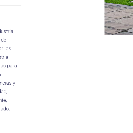
ustria
 de
ar los
tria
cas para
a
ncias y
dad,
nte,
cado.