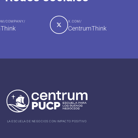
COM/COMPANY/
X.COM/
Think
CentrumThink
LA ESCUELA DE NEGOCIOS CON IMPACTO POSITIVO