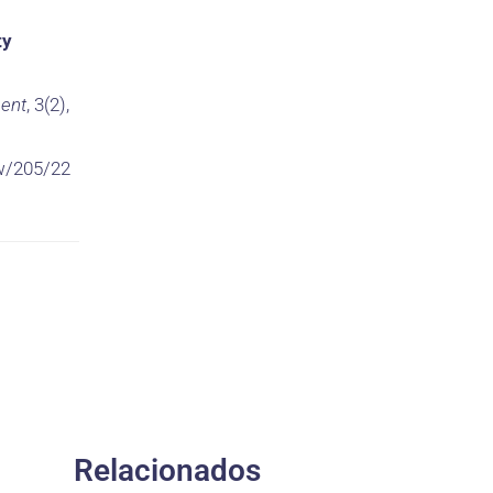
ty
ment
, 3(2),
ew/205/22
Relacionados