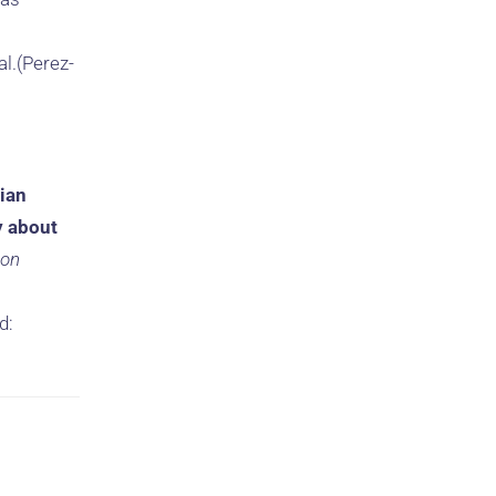
l
l.(Perez-
ian
y about
ion
d: