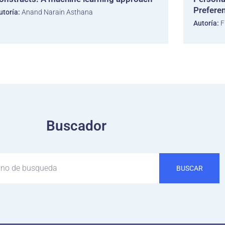
Prefere
utoría:
Anand Narain Asthana
Autoría:
F
Buscador
BUSCAR