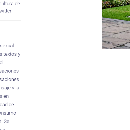
cultura de
witter
osexual
s textos y
el
rsaciones
rsaciones
saje y la
s en
ldad de
 consumo
s. Se
las