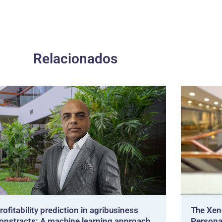
Relacionados
rofitability prediction in agribusiness
The Xen
onstracts: A machine learning approach
Persona