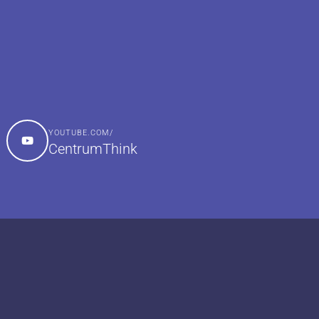
YOUTUBE.COM/
CentrumThink