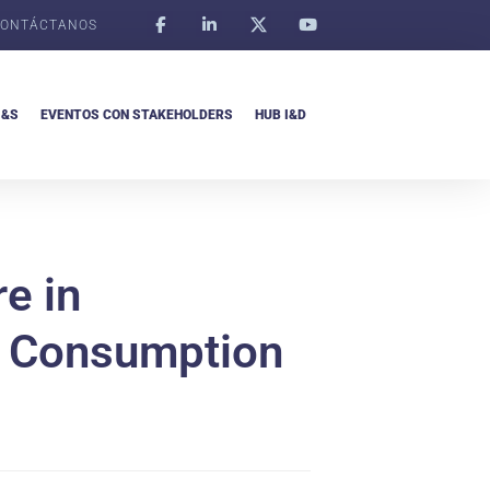
ONTÁCTANOS
I&S
EVENTOS CON STAKEHOLDERS
HUB I&D
e in
n Consumption