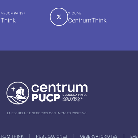
COM/COMPANY/
X.COM/
Think
CentrumThink
LA ESCUELA DE NEGOCIOS CON IMPACTO POSITIVO
TRUM THINK
PUBLICACIONES
OBSERVATORIO I&S
EVE