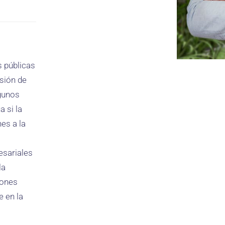
s públicas
isión de
lgunos
a si la
es a la
esariales
la
iones
e en la