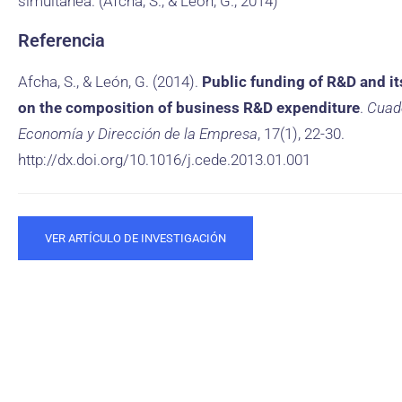
simultánea. (Afcha, S., & León, G., 2014)
Referencia
Afcha, S., & León, G. (2014).
Public funding of R&D and it
on the composition of business R&D expenditure
.
Cuad
Economía y Dirección de la Empresa
, 17(1), 22-30.
http://dx.doi.org/10.1016/j.cede.2013.01.001
VER ARTÍCULO DE INVESTIGACIÓN