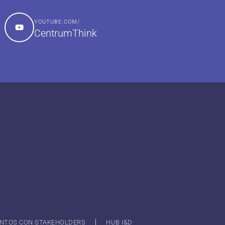
YOUTUBE.COM/
CentrumThink
NTOS CON STAKEHOLDERS
HUB I&D