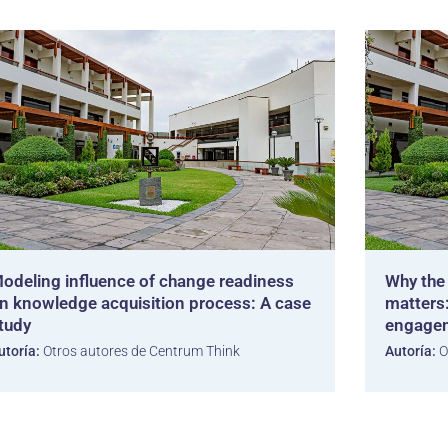
odeling influence of change readiness
Why the 
n knowledge acquisition process: A case
matters
tudy
engagem
utoría:
Otros autores de Centrum Think
Autoría:
O