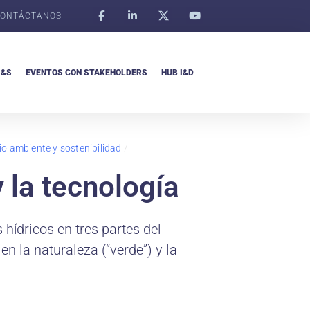
ONTÁCTANOS
I&S
EVENTOS CON STAKEHOLDERS
HUB I&D
dio ambiente y sostenibilidad
/
 la tecnología
 hídricos en tres partes del
 la naturaleza (“verde”) y la