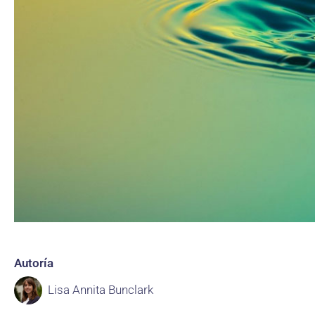
Autoría
Lisa Annita Bunclark