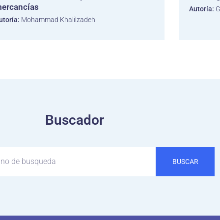
ercancías
Autoría:
G
utoría:
Mohammad Khalilzadeh
Buscador
BUSCAR