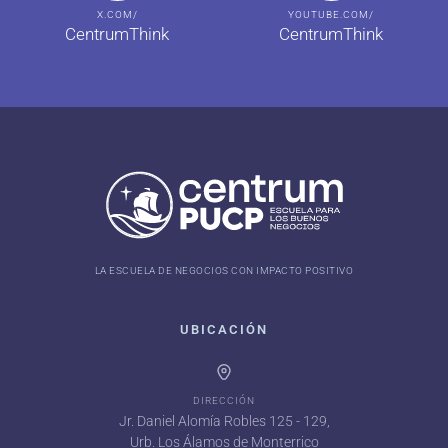
X.COM/
YOUTUBE.COM/
CentrumThink
CentrumThink
LA ESCUELA DE NEGOCIOS CON IMPACTO POSITIVO
UBICACIÓN
DIRECCIÓN
Jr. Daniel Alomía Robles 125 - 129,
Urb. Los Álamos de Monterrico