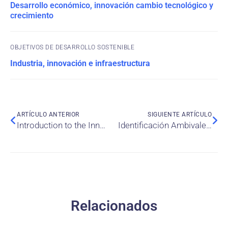
Desarrollo económico, innovación cambio tecnológico y
crecimiento
OBJETIVOS DE DESARROLLO SOSTENIBLE
Industria, innovación e infraestructura
ARTÍCULO ANTERIOR
SIGUIENTE ARTÍCULO
Introduction to the Innovability Index: Beyond the fusion of innovation and sustainability
Identificación Ambivalente: El Rol del Desempeño Laboral en el Fortalecimiento de la Identificación Organizacional en Entornos de Atención en Salud.
Relacionados