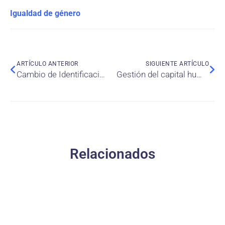
Igualdad de género
ARTÍCULO ANTERIOR
SIGUIENTE ARTÍCULO
Cambio de Identificación Organizacional en la Economía de Plataformas: Un Estudio Fenomenológico con Repartidores de Delivery
Gestión del capital humano: El Impacto del bienestar en el desempeño económico en los países de la Organización para la Cooperación y el Desarrollo Económico (OCDE)
Relacionados