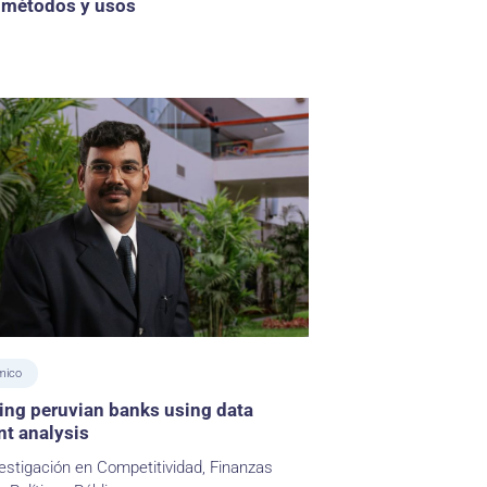
 métodos y usos
mico
ng peruvian banks using data
t analysis
estigación en Competitividad, Finanzas