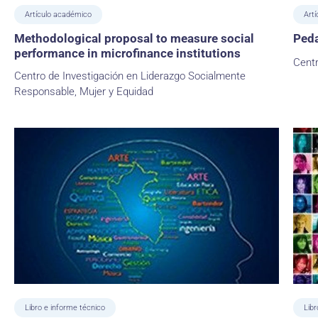
Artículo académico
Art
Methodological proposal to measure social
Peda
performance in microfinance institutions
Centr
Centro de Investigación en Liderazgo Socialmente
Responsable, Mujer y Equidad
Libro e informe técnico
Libr