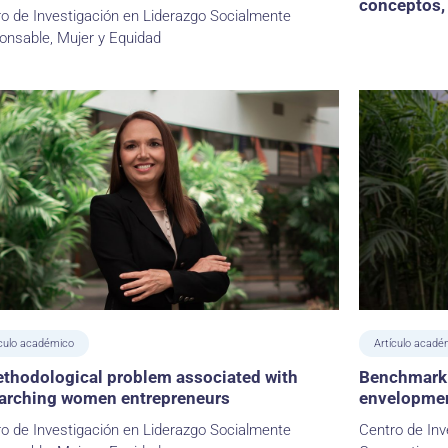
conceptos,
o de Investigación en Liderazgo Socialmente
onsable, Mujer y Equidad
ículo académico
Artículo acadé
thodological problem associated with
Benchmarki
arching women entrepreneurs
envelopmen
o de Investigación en Liderazgo Socialmente
Centro de Inv