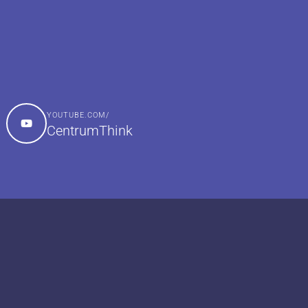
YOUTUBE.COM/
CentrumThink