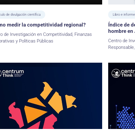
culo de divulgación científica
Libro e informe
o medir la competitividad regional?
Índice de de
hombre en 
o de Investigación en Competitividad, Finanzas
Centro de Inv
rativas y Políticas Públicas
Responsable,