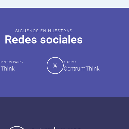
SÍGUENOS EN NUESTRAS
Redes sociales
COM/COMPANY/
X.COM/
Think
CentrumThink