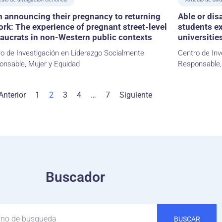
 announcing their pregnancy to returning
Able or dis
ork: The experience of pregnant street-level
students e
aucrats in non-Western public contexts
universitie
o de Investigación en Liderazgo Socialmente
Centro de Inv
onsable, Mujer y Equidad
Responsable,
Anterior
1
2
3
4
…
7
Siguiente
Buscador
BUSCAR