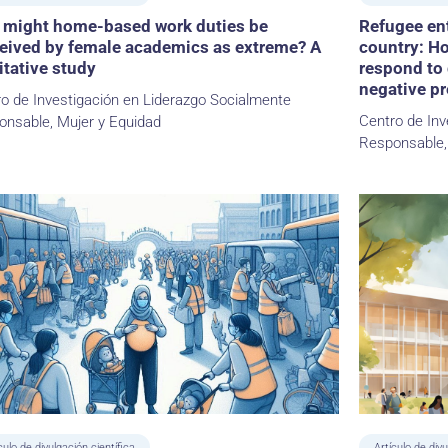
might home-based work duties be
Refugee en
eived by female academics as extreme? A
country: Ho
itative study
respond to
negative pr
o de Investigación en Liderazgo Socialmente
Centro de Inv
onsable, Mujer y Equidad
Responsable,
culo de divulgación científica
Artículo de divu