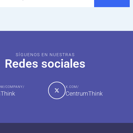
SÍGUENOS EN NUESTRAS
Redes sociales
COM/COMPANY/
X.COM/
Think
CentrumThink