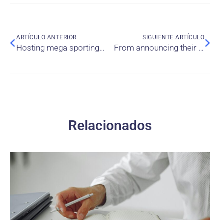
ARTÍCULO ANTERIOR
SIGUIENTE ARTÍCULO
Hosting mega sporting events in the extreme hospitality context: Why do hotel employees engage so intensively in their job duties?
From announcing their pregnancy to returning to work: The experience of pregnant street-level bureaucrats in non-Western public contexts
Relacionados