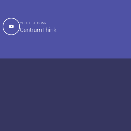
YOUTUBE.COM/
CentrumThink