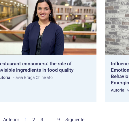
estaurant consumers: the role of
Influenc
nvisible ingredients in food quality
Emotion
Behavio
utoría:
Flavia Braga Chinelato
Emergi
Autoría:
M
Anterior
1
2
3
…
9
Siguiente