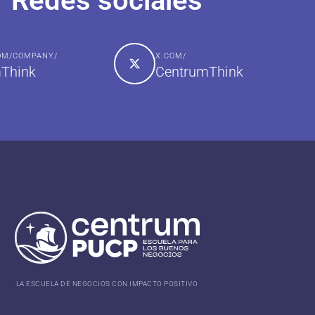
Redes sociales
COM/COMPANY/
X.COM/
Think
CentrumThink
LA ESCUELA DE NEGOCIOS CON IMPACTO POSITIVO