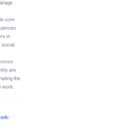
manage
le core
equences
rs in
 social
n
 cross-
tity are
nating the
m work.
work:
d