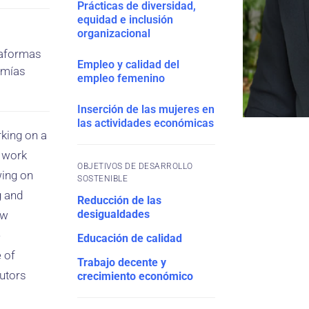
Prácticas de diversidad,
equidad e inclusión
organizacional
ataformas
Empleo y calidad del
omías
empleo femenino
Inserción de las mujeres en
las actividades económicas
king on a
m work
OBJETIVOS DE DESARROLLO
wing on
SOSTENIBLE
g and
Reducción de las
desigualdades
ow
e
Educación de calidad
e of
Trabajo decente y
tutors
crecimiento económico