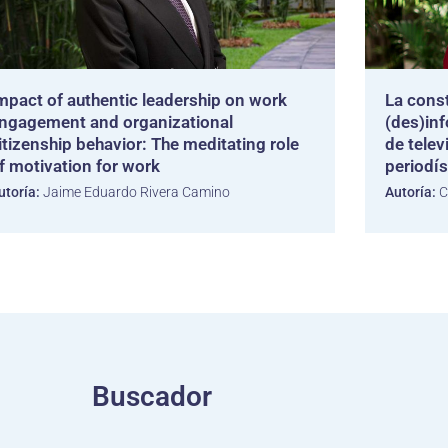
mpact of authentic leadership on work
La const
ngagement and organizational
(des)inf
itizenship behavior: The meditating role
de telev
f motivation for work
periodís
utoría:
Jaime Eduardo Rivera Camino
Autoría:
C
Buscador