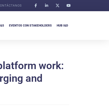
ONTÁCTANOS
I&S
EVENTOS CON STAKEHOLDERS
HUB I&D
 platform work:
erging and