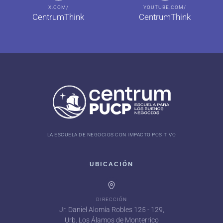
X.COM/
YOUTUBE.COM/
CentrumThink
CentrumThink
LA ESCUELA DE NEGOCIOS CON IMPACTO POSITIVO
UBICACIÓN
DIRECCIÓN
Jr. Daniel Alomía Robles 125 - 129,
Urb. Los Álamos de Monterrico