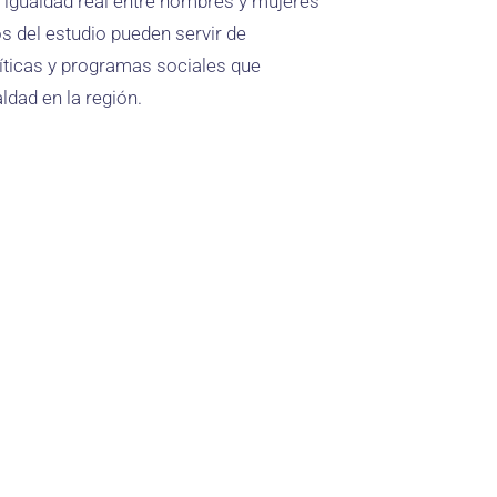
 igualdad real entre hombres y mujeres
os del estudio pueden servir de
líticas y programas sociales que
ldad en la región.