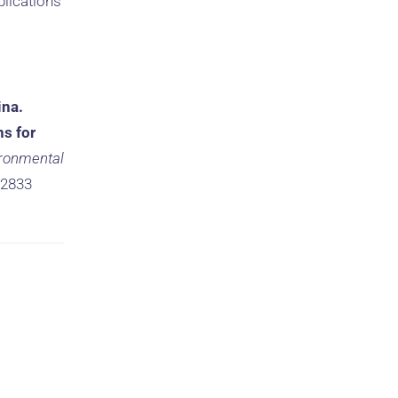
plications
ina.
ns for
ironmental
12833