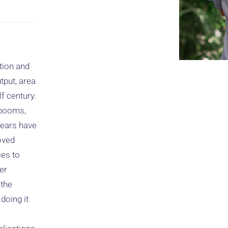
tion and
tput, area
f century.
 booms,
years have
roved
ces to
er
 the
doing it