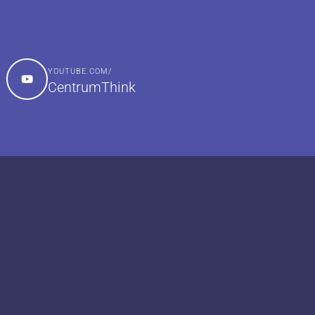
YOUTUBE.COM/
CentrumThink