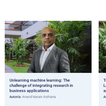
Unlearning machine learning: The
T
challenge of integrating research in
L
business applications
a
Autoría:
Anand Narain Asthana
A