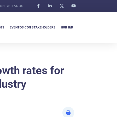
ONTÁCTANOS
I&S
EVENTOS CON STAKEHOLDERS
HUB I&D
wth rates for
dustry