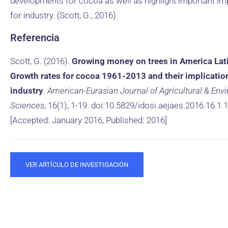
developments for cocoa as well as highlight important im
for industry. (Scott, G., 2016)
Referencia
Scott, G. (2016).
Growing money on trees in America Lat
Growth rates for cocoa 1961-2013 and their implicatio
industry
.
American-Eurasian Journal of Agricultural & Env
Sciences
, 16(1), 1-19. doi:10.5829/idosi.aejaes.2016.16.1.
[Accepted: January 2016, Published: 2016]
VER ARTÍCULO DE INVESTIGACIÓN